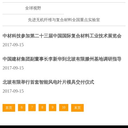
全球视野
先进无机纤维与复合材料全国重点实验室
中材科技参加第二十三届中国国际复合材料工业技术展览会
2017-09-15
中国建材集团副董事长李新华到北玻有限滕州基地调研指导
2017-09-15
北玻有限举行首套智能风电叶片模具交付仪式
2017-09-15
6
7
8
9
10
首页
末页