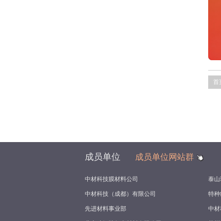
首
成员单位
成员单位网站群
中材科技膜材料公司
泰山
中材科技（成都）有限公司
特种
先进材料事业部
中材