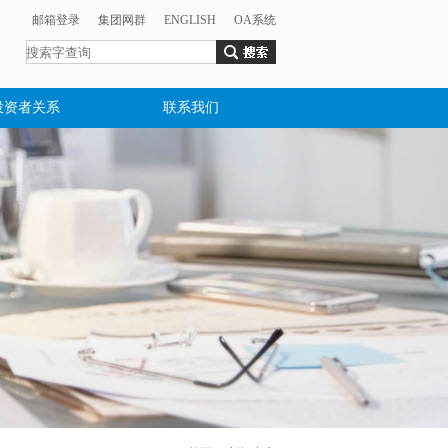
邮箱登录
集团网群
ENGLISH
OA系统
投资者关系
联系我们