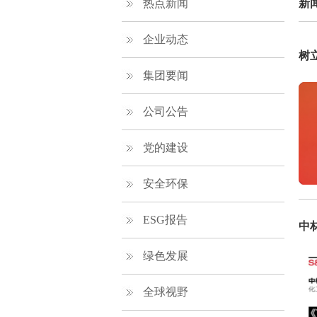
热点新闻
新
企业动态
树
集团要闻
公司公告
党的建设
安全环保
ESG报告
中
绿色发展
全球视野