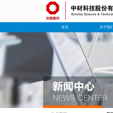
首页
关于我