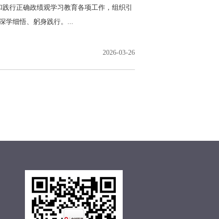
和践行正确政绩观学习教育各项工作，组织引
学细悟、躬身践行。...
2026-03-26