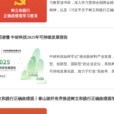
习教育读书班，深入学习贯彻全国两会精
精神，以及《习近平关于树立和践行正确政
图读懂 中材科技2025年可持续发展报告
中材科技始终牢记“推动新材料产业发展
型、创新型、国际型”的企业定位，系统构
可持续发展实践，致力于打造“高效率、高质
立和践行正确政绩观丨泰山玻纤有序推进树立和践行正确政绩观