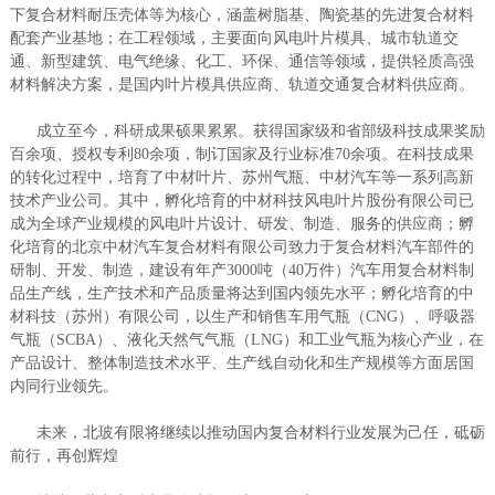
下复合材料耐压壳体等为核心，涵盖树脂基、陶瓷基的先进复合材料
配套产业基地；在工程领域，主要面向风电叶片模具、城市轨道交
通、新型建筑、电气绝缘、化工、环保、通信等领域，提供轻质高强
材料解决方案，是国内叶片模具供应商、轨道交通复合材料供应商。
成立至今，科研成果硕果累累。获得国家级和省部级科技成果奖励
百余项、授权专利80余项，制订国家及行业标准70余项。在科技成果
的转化过程中，培育了中材叶片、苏州气瓶、中材汽车等一系列高新
技术产业公司。其中，孵化培育的中材科技风电叶片股份有限公司已
成为全球产业规模的风电叶片设计、研发、制造、服务的供应商；孵
化培育的北京中材汽车复合材料有限公司致力于复合材料汽车部件的
研制、开发、制造，建设有年产3000吨（40万件）汽车用复合材料制
品生产线，生产技术和产品质量将达到国内领先水平；孵化培育的中
材科技（苏州）有限公司，以生产和销售车用气瓶（CNG）、呼吸器
气瓶（SCBA）、液化天然气气瓶（LNG）和工业气瓶为核心产业，在
产品设计、整体制造技术水平、生产线自动化和生产规模等方面居国
内同行业领先。
未来，北玻有限将继续以推动国内复合材料行业发展为己任，砥砺
前行，再创辉煌