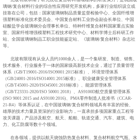
璃钢/复合材料行业的综合性应用研究开发机构，多家行业组织设立或
挂靠在公司，包括：国家玻璃钢制品质量监督检验中心、全国纤维增
强塑料标准化技术委员会、中国复合材料工业协会副会长单位、中国
硅酸盐学会玻璃钢分会理事长单位、特种纤维复合材料国家重点实验
室、国家纤维增强模塑料工程技术研究中心、材料学博士后科研工作
站、全国玻璃钢制品工职业技能鉴定站、《玻璃钢/复合材料》杂志社
等。
北玻有限现有从业人员约1000余人，是一个集研发、制造、销售、
技术服务、行业服务于一体的国家级高新技术企业，通过了质量管理
体系（GB/T19001-2016/ISO9001:2015标准）、环境管理体系
（GB/24001-2016/ISO14001:2015标准）、职业健康安全管理体系
（GB/T45001-2020/ISO45001:2018标准）、能源管理体系
（GB/T23331-2020/ISO 50001:2018）、AS9100D航空质量管理体系
(ISO 9001:2015 and AS9100:2016)、PMA零件制造人批准书（CCAR-
21-R4）等体系认证，在中国玻璃钢/复合材料领域具有丰富的经验、
雄厚的技术力量及资深的行业影响力，一直承担多项国家重点工程等
攻关课题，产品涉及航空、航天、船舶、轨道交通、汽车、建筑、电
力、化工防腐等数十个领域。
在各领域，提供以航天烧蚀防热复合材料、复合材料航空气瓶、水