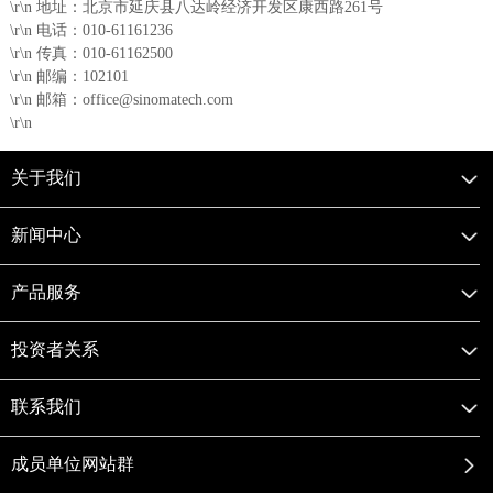
\r\n 地址：北京市延庆县八达岭经济开发区康西路261号
\r\n 电话：010-61161236
\r\n 传真：010-61162500
\r\n 邮编：102101
\r\n 邮箱：office@sinomatech.com
\r\n
关于我们
企业简介
新闻中心
组织架构
热点新闻
产品服务
使命愿景
企业动态
复合材料风电叶片
投资者关系
集团要闻
玻璃纤维及制品
信息披露
联系我们
公司公告
锂电池隔膜
互动平台
联系方式
成员单位网站群